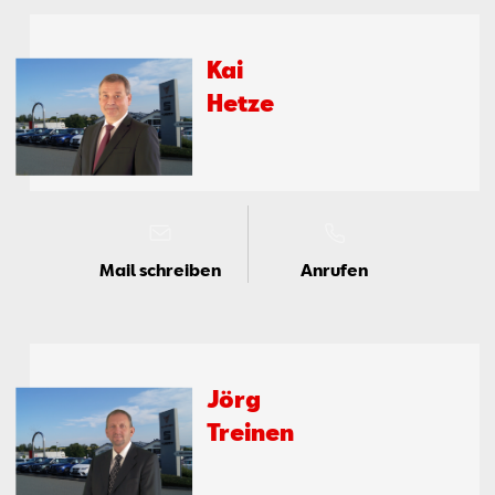
Kai
Het­ze
Mail schreiben
Anrufen
Jörg
Trei­nen