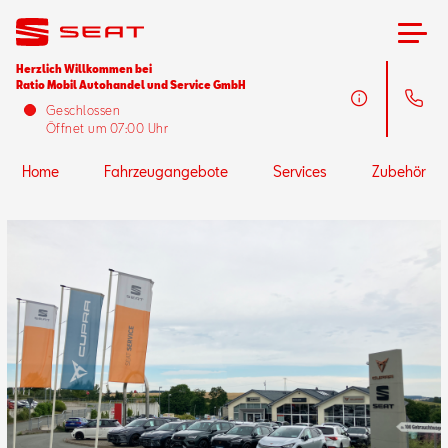
Herzlich Willkommen bei
Ratio Mobil Autohandel und Service GmbH
Home
Geschlossen
Öffnet um 07:00 Uhr
Fahrzeugangebote
Home
Fahrzeugangebote
Services
Zubehör
Services
Zubehör
SEAT FOR BUSINESS
Über uns