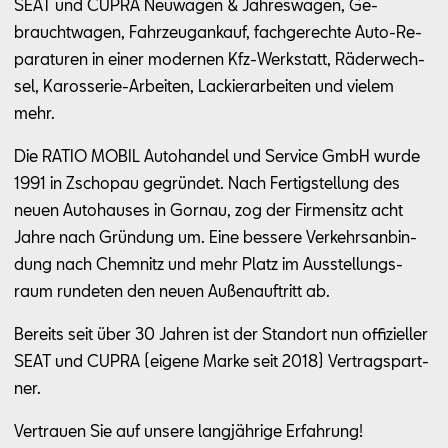
SEAT und CUP­RA Neu­wa­gen & Jah­res­wa­gen, Ge­
braucht­wa­gen, Fahr­zeug­an­kauf, fach­ge­rech­te Auto-Re­
pa­ra­tu­ren in ei­ner mo­der­nen Kfz-Werk­statt, Rä­der­wech­
sel, Ka­ros­se­rie-Ar­bei­ten, La­ckier­ar­bei­ten und vie­lem
mehr.
Die RA­TIO MO­BIL Au­to­han­del und Ser­vice GmbH wur­de
1991 in Zscho­pau ge­grün­det. Nach Fer­tig­stel­lung des
neu­en Au­to­hau­ses in Gornau, zog der Fir­men­sitz acht
Jah­re nach Grün­dung um. Eine bes­se­re Ver­kehrs­an­bin­
dung nach Chem­nitz und mehr Platz im Aus­stel­lungs­
raum run­de­ten den neu­en Au­ßen­auf­tritt ab.
Be­reits seit über 30 Jah­ren ist der Stand­ort nun of­fi­zi­el­ler
SEAT und CUP­RA (ei­ge­ne Mar­ke seit 2018) Ver­trags­part­
ner.
Ver­trau­en Sie auf un­se­re lang­jäh­ri­ge Er­fah­rung!