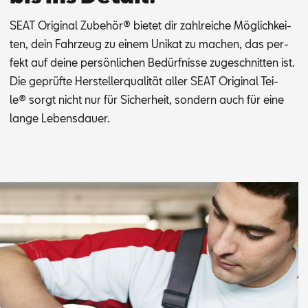
SEAT Ori­gi­nal Zu­be­hör® bie­tet dir zahl­rei­che Mög­lich­kei­
ten, dein Fahr­zeug zu ei­nem Uni­kat zu ma­chen, das per­
fekt auf dei­ne per­sön­li­chen Be­dürf­nis­se zu­ge­schnit­ten ist.
Die ge­prüf­te Her­stel­ler­qua­li­tät al­ler SEAT Ori­gi­nal Tei­
le® sorgt nicht nur für Si­cher­heit, son­dern auch für eine
lan­ge Le­bens­dau­er.