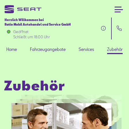
Herzlich Willkommen bei
Ratio Mobil Autohandel und Service GmbH
Home
Geöffnet
Schließt um 18:00 Uhr
Fahrzeugangebote
Home
Fahrzeugangebote
Services
Zubehör
Services
Zubehör
Zubehör
SEAT FOR BUSINESS
Über uns