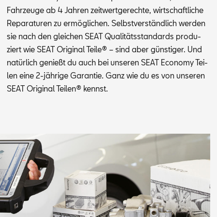
Fahr­zeu­ge ab 4 Jah­ren zeit­wert­ge­rech­te, wirt­schaft­li­che
Re­pa­ra­tu­ren zu er­mög­li­chen. Selbst­ver­ständ­lich wer­den
sie nach den glei­chen SEAT Qua­li­täts­stan­dards pro­du­
ziert wie SEAT Ori­gi­nal Tei­le® – sind aber güns­ti­ger. Und
na­tür­lich ge­nießt du auch bei un­se­ren SEAT Eco­no­my Tei­
len eine 2-jäh­ri­ge Ga­ran­tie. Ganz wie du es von un­se­ren
SEAT Ori­gi­nal Tei­len® kennst.