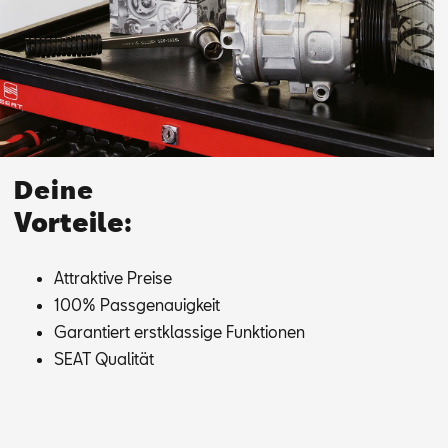
Deine
Vorteile:
At­trak­ti­ve Prei­se
100% Pass­ge­nau­ig­keit
Ga­ran­tiert erst­klas­si­ge Funk­tio­nen
SEAT Qua­li­tät