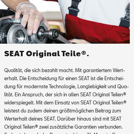
SEAT Original Teile®.
Qua­li­tät, die sich be­zahlt macht. Mit ga­ran­tier­tem Wert­
erhalt. Die Ent­schei­dung für ei­nen SEAT ist die Ent­schei­
dung für mo­derns­te Tech­no­lo­gie, Lang­le­big­keit und Qua­
li­tät. Ein An­spruch, der sich in al­len SEAT Ori­gi­nal Tei­len®
wi­der­spie­gelt. Mit dem Ein­satz von SEAT Ori­gi­nal Tei­len®
leis­test du zu­dem dei­nen größt­mög­li­chen Bei­trag zum
Wert­erhalt dei­nes SEAT. Dar­über hin­aus sind mit SEAT
Ori­gi­nal Tei­len® zwei zu­sätz­li­che Ga­ran­ti­en ver­bun­den.