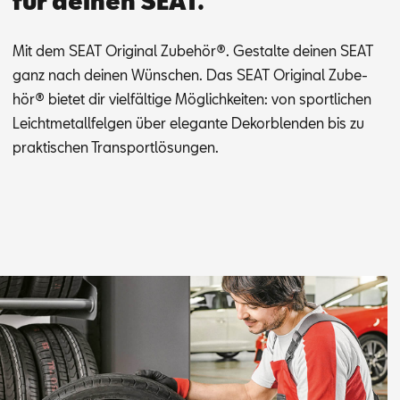
für deinen SEAT.
Mit dem SEAT Ori­gi­nal Zu­be­hör®. Ge­stal­te dei­nen SEAT
ganz nach dei­nen Wün­schen. Das SEAT Ori­gi­nal Zu­be­
hör® bie­tet dir viel­fäl­ti­ge Mög­lich­kei­ten: von sport­li­chen
Leicht­me­tall­fel­gen über ele­gan­te De­kor­blen­den bis zu
prak­ti­schen Trans­port­lö­sun­gen.