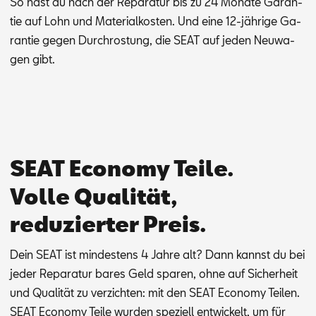
So hast du nach der Re­pa­ra­tur bis zu 24 Mo­na­te Ga­ran­
tie auf Lohn und Ma­te­ri­al­kos­ten. Und eine 12-jäh­ri­ge Ga­
ran­tie ge­gen Durch­ros­tung, die SEAT auf je­den Neu­wa­
gen gibt.
SEAT Economy Teile.
Volle Qualität,
reduzierter Preis.
Dein SEAT ist min­des­tens 4 Jah­re alt? Dann kannst du bei
je­der Re­pa­ra­tur ba­res Geld spa­ren, ohne auf Si­cher­heit
und Qua­li­tät zu ver­zich­ten: mit den SEAT Eco­no­my Tei­len.
SEAT Eco­no­my Tei­le wur­den spe­zi­ell ent­wi­ckelt, um für