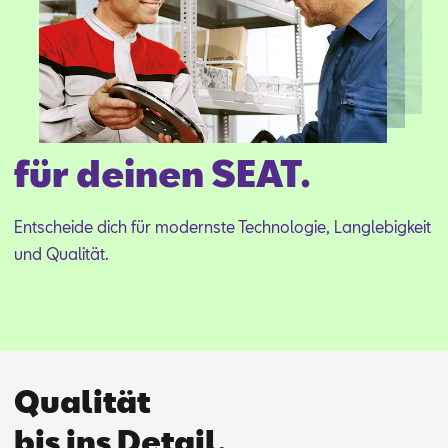
Aktionen
für deinen SEAT.
Ent­schei­de dich für mo­derns­te Tech­no­lo­gie, Lang­le­big­keit
und Qua­li­tät.
Qualität
bis ins Detail.