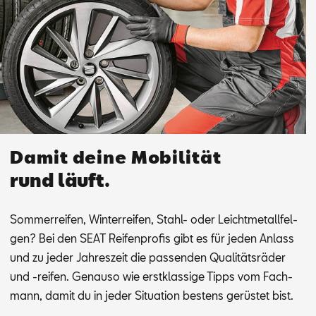
Damit deine Mobilität
rund läuft.
Som­mer­rei­fen, Win­ter­rei­fen, Stahl- oder Leicht­me­tall­fel­
gen? Bei den SEAT Rei­fen­pro­fis gibt es für je­den An­lass
und zu je­der Jah­res­zeit die pas­sen­den Qua­li­täts­rä­der
und -rei­fen. Ge­nau­so wie erst­klas­si­ge Tipps vom Fach­
mann, da­mit du in je­der Si­tua­ti­on bes­tens ge­rüs­tet bist.