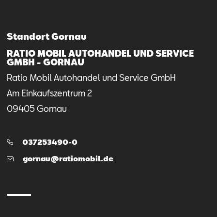
Mail schreiben
Kontaktformular
Anrufen
Standort Gornau
RATIO MOBIL AUTOHANDEL UND SERVICE
GMBH - GORNAU
Ratio Mobil Autohandel und Service GmbH
Am Einkaufszentrum
2
09405
Gornau
Telefon:
037253490-0
E-
gornau@ratiomobil.de
Mail