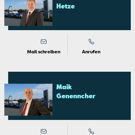
Het­ze
Mail schreiben
Anrufen
Maik
Ge­nenn­cher