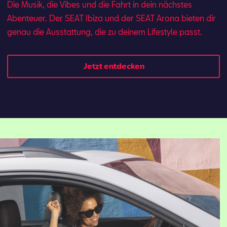
Die Musik, die Vibes und die Fahrt in dein nächstes
Abenteuer. Der SEAT Ibi­za und der SEAT Aro­na bie­ten dir
ge­nau die Aus­stat­tung, die zu dei­nem Lifestyle passt.
Jetzt entdecken
Mail schreiben
Kontaktformular
Anrufen