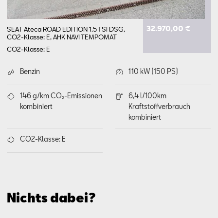
32.970,00 €
SEAT Ateca ROAD EDITION 1.5 TSI DSG,
CO2-Klasse: E, AHK NAVI TEMPOMAT
CO2-Klasse: E
Benzin
110 kW (150 PS)
146 g/km CO₂-Emissionen
6,4 l/100km
kombiniert
Kraftstoffverbrauch
kombiniert
CO2-Klasse: E
Nichts dabei?