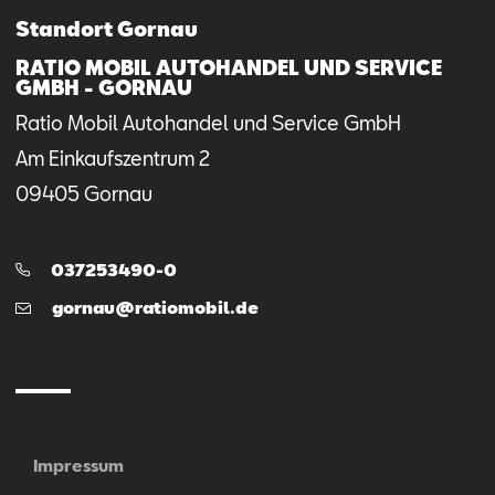
Standort Gornau
RATIO MOBIL AUTOHANDEL UND SERVICE
GMBH - GORNAU
Ratio Mobil Autohandel und Service GmbH
Am Einkaufszentrum
2
09405
Gornau
Telefon:
037253490-0
E-
gornau@ratiomobil.de
Mail
Impressum