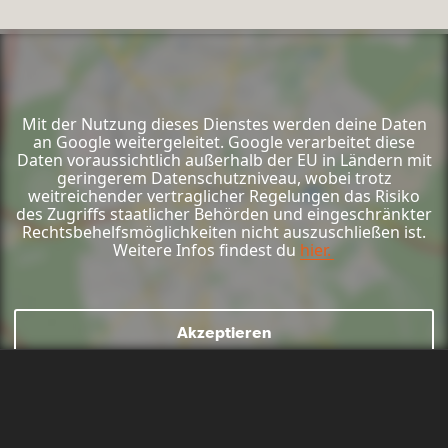
Mit der Nutzung dieses Dienstes werden deine Daten
an Google weitergeleitet. Google verarbeitet diese
Daten voraussichtlich außerhalb der EU in Ländern mit
geringerem Datenschutzniveau, wobei trotz
weitreichender vertraglicher Regelungen das Risiko
des Zugriffs staatlicher Behörden und eingeschränkter
Rechtsbehelfsmöglichkeiten nicht auszuschließen ist.
Weitere Infos findest du
hier.
Akzeptieren
Mail schreiben
Kontaktformular
Anrufen