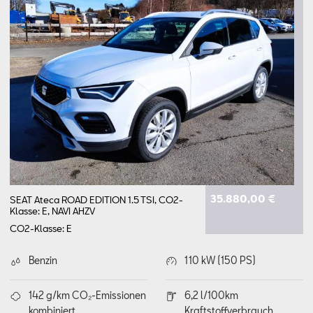
Aktionen
35.880,00 €
SEAT Ateca ROAD EDITION 1.5 TSI, CO2-
Klasse: E, NAVI AHZV
CO2-Klasse: E
Benzin
110 kW (150 PS)
142 g/km CO₂-Emissionen
6,2 l/100km
kombiniert
Kraftstoffverbrauch