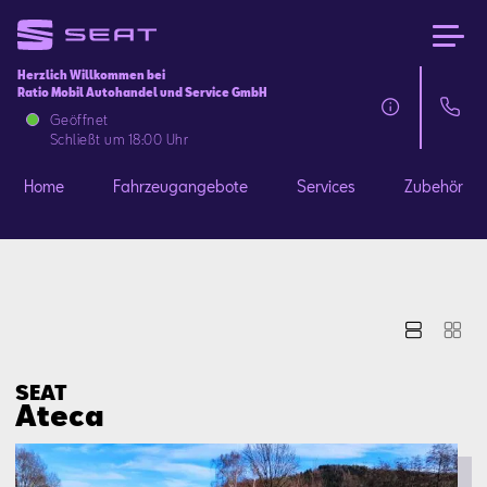
Herzlich Willkommen bei
Ratio Mobil Autohandel und Service GmbH
Home
Geöffnet
Schließt um 18:00 Uhr
Fahrzeugangebote
Home
Fahrzeugangebote
Services
Zubehör
Services
Zubehör
SEAT FOR BUSINESS
SEAT
Ateca
Über uns